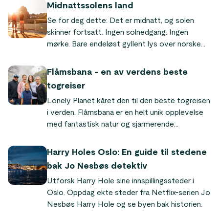
har vi satt sammen en liste over de mest
Midnattssolens land
kjente og flotteste fjordene i Norge.
Se for deg dette: Det er midnatt, og solen
skinner fortsatt. Ingen solnedgang. Ingen
mørke. Bare endeløst gyllent lys over norske
fjorder og fjell. Derfor kalles Norge
«midnattssolens land» – et naturfenomen der
Flåmsbana - en av verdens beste
solen aldri går ned i ukevis, eller til og med i
togreiser
flere måneder, i nord. Her er alt du trenger å vite
Lonely Planet kåret den til den beste togreisen
for å oppleve det selv.
i verden. Flåmsbana er en helt unik opplevelse
med fantastisk natur og sjarmerende
fjordbygder. Det er så mektig og dramatisk, sier
Audrey Olson, som opplevde togreisen som en
Harry Holes Oslo: En guide til stedene
del av Sognefjorden i et Nøtteskall turen.
bak Jo Nesbøs detektiv
Utforsk Harry Hole sine innspillingssteder i
Oslo. Oppdag ekte steder fra Netflix-serien Jo
Nesbøs Harry Hole og se byen bak historien.