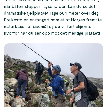
Turens høydepunkt er definitivt Preikestolen og
når båten stopper i Lysefjorden kan du se det
dramatiske fjellplatået rage 604 meter over deg.
Preikestolen er rangert som et at Norges fremste
naturbaserte reisemål og du vil fort skjønne
hvorfor når du ser opp mot det mektige platået!