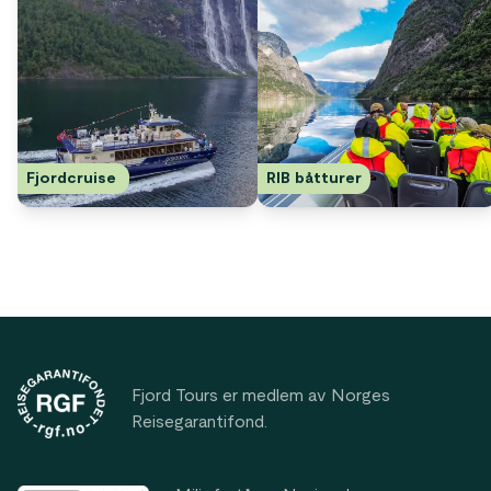
Fjordcruise 
RIB båtturer
Footer
Fjord Tours er medlem av Norges
Reisegarantifond.