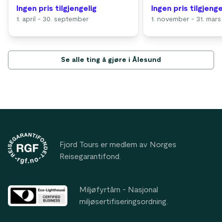
Ingen pris tilgjengelig
Ingen pris tilgjenge
1. april - 30. september
1. november - 31. mars
Se alle ting å gjøre i Ålesund
Footer
Fjord Tours er medlem av Norges
Reisegarantifond.
Miljøfyrtårn - Nasjonal
miljøsertifiseringsordning.