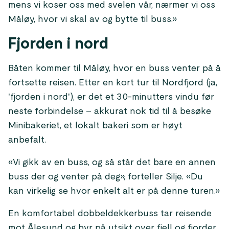
mens vi koser oss med svelen vår, nærmer vi oss
Måløy, hvor vi skal av og bytte til buss.»
Fjorden i nord
Båten kommer til Måløy, hvor en buss venter på å
fortsette reisen. Etter en kort tur til Nordfjord (ja,
'fjorden i nord'), er det et 30-minutters vindu før
neste forbindelse – akkurat nok tid til å besøke
Minibakeriet, et lokalt bakeri som er høyt
anbefalt.
«Vi gikk av en buss, og så står det bare en annen
buss der og venter på deg», forteller Silje. «Du
kan virkelig se hvor enkelt alt er på denne turen.»
En komfortabel dobbeldekkerbuss tar reisende
mot Ålesund og byr på utsikt over fjell og fjorder