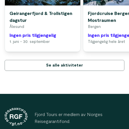
Geirangerfjord & Trollstigen
Fjordcruise Bergen
dagstur
Mostraumen
Ålesund
Bergen
Ingen pris tilgjengelig
Ingen pris tilgjenge
1. juni - 30. september
Tilgjengelig hele året
Se alle aktiviteter
Footer
Fjord Tours er medlem av Norges
Reisegarantifond.