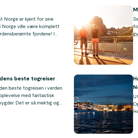
M
t Norge er kjent for sine
Se
r i Norge ville være komplett
fo
erdensberømte fjordene! I
gy
t sammen en liste over de
No
jordene i Norge.
so
må
de
dens beste togreiser
H
N
 den beste togreisen i verden.
opplevelse med fantastisk
Ut
bygder. Det er så mektig og
Op
on, som opplevde togreisen
Ho
 i et Nøtteskall turen.