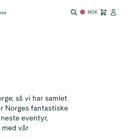
oss
NOK
port
ge, så vi har samlet
er Norges fantastiske
 neste eventyr,
m med vår