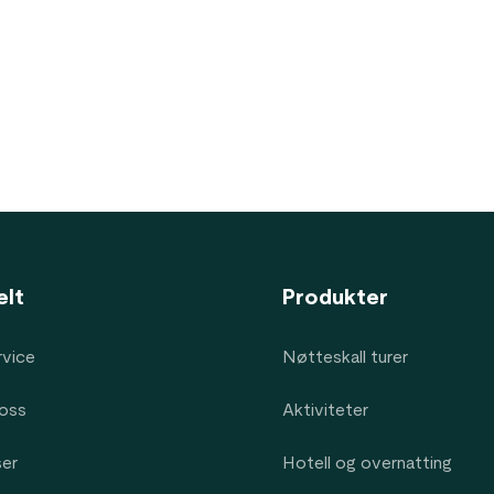
elt
Produkter
vice
Nøtteskall turer
oss
Aktiviteter
ser
Hotell og overnatting