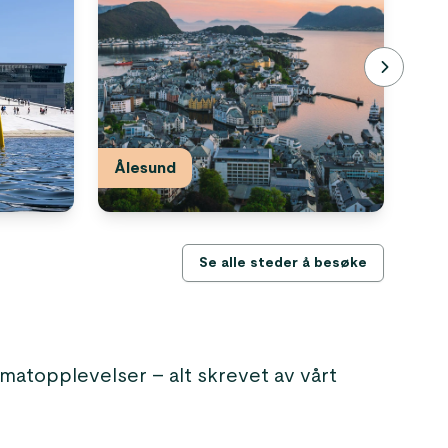
Ålesund
St
Se alle steder å besøke
e matopplevelser – alt skrevet av vårt