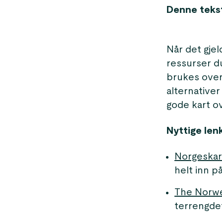
Denne tekste
Når det gjel
ressurser d
brukes over
alternativer
gode kart o
Nyttige len
Norgeskar
helt inn p
The Norwe
terrengdet