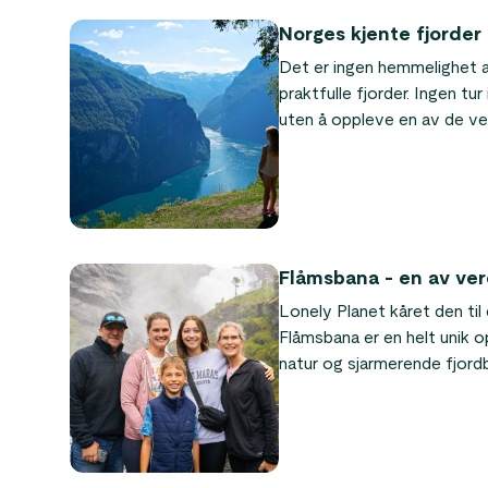
Norges kjente fjorder
Det er ingen hemmelighet a
praktfulle fjorder. Ingen tu
uten å oppleve en av de v
denne artikkelen har vi sat
mest kjente og flotteste f
Flåmsbana - en av ver
Lonely Planet kåret den til
Flåmsbana er en helt unik 
natur og sjarmerende fjord
dramatisk, sier Audrey Ols
som en del av Sognefjorden