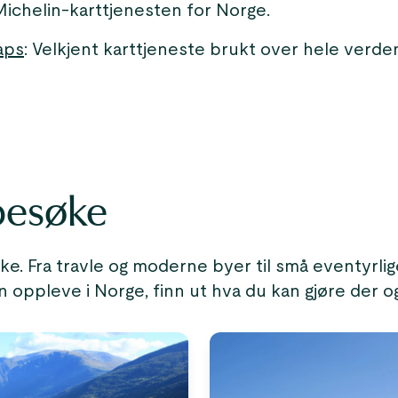
 Michelin-karttjenesten for Norge.
aps
: Velkjent karttjeneste brukt over hele verde
besøke
ke. Fra travle og moderne byer til små eventyrli
n oppleve i Norge, finn ut hva du kan gjøre der 