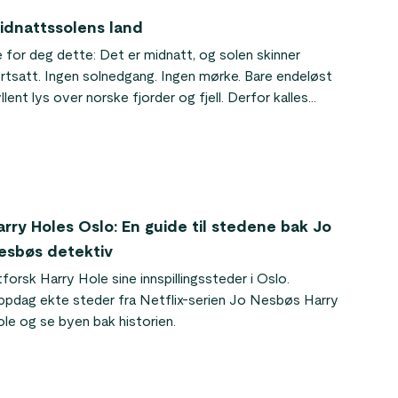
idnattssolens land
 for deg dette: Det er midnatt, og solen skinner
rtsatt. Ingen solnedgang. Ingen mørke. Bare endeløst
llent lys over norske fjorder og fjell. Derfor kalles
rge «midnattssolens land» – et naturfenomen der
len aldri går ned i ukevis, eller til og med i flere
neder, i nord. Her er alt du trenger å vite for å oppleve
t selv.
arry Holes Oslo: En guide til stedene bak Jo
esbøs detektiv
forsk Harry Hole sine innspillingssteder i Oslo.
pdag ekte steder fra Netflix-serien Jo Nesbøs Harry
le og se byen bak historien.