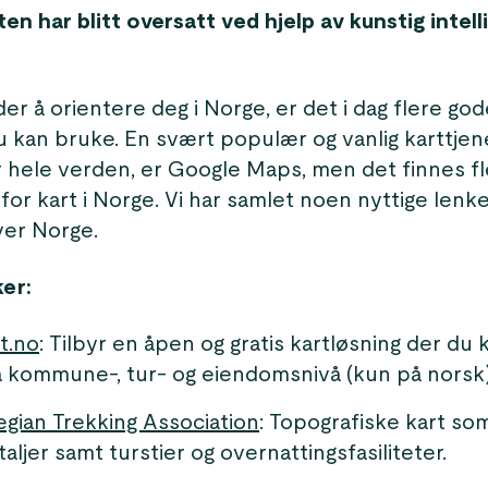
n har blitt oversatt ved hjelp av kunstig intell
der å orientere deg i Norge, er det i dag flere god
u kan bruke. En svært populær og vanlig karttje
 hele verden, er Google Maps, men det finnes f
 for kart i Norge. Vi har samlet noen nyttige lenke
ver Norge.
ker:
t.no
: Tilbyr en åpen og gratis kartløsning der du
å kommune-, tur- og eiendomsnivå (kun på norsk)
gian Trekking Association
: Topografiske kart so
aljer samt turstier og overnattingsfasiliteter.