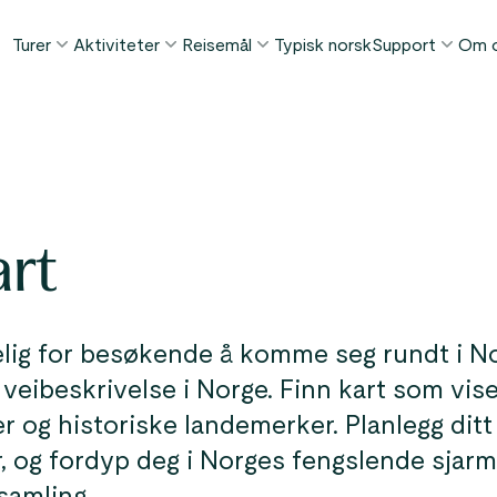
Turer
Aktiviteter
Reisemål
Typisk norsk
Support
Om 
POPULÆRE SOMMERTURER
POPULÆRT DENNE SOMMEREN
TING Å GJØRE I...
FAQ
Norge i et Nøtteskall™
Borgund stavkirke tur
Bergen
Kontakt
Sognefjorden i et Nøtteskall™
Stegastein utsiktspunkt
Flåm
Bagasjetrans
Geirangerfjorden i et Nøtteskall™
Geirangerfjord & Trollstigen
Oslo
rt
Betingelser
Ålesund
ETTER AKTIVITET
Vinterturer
Fjordcruise
Stavanger
Se alle turer
Fotturer
Geiranger
ig for besøkende å komme seg rundt i Nor
Kajakkturer
 veibeskrivelse i Norge. Finn kart som vis
Fjorder
Bilferger
er og historiske landemerker. Planlegg ditt
Se alle reisemål
r, og fordyp deg i Norges fengslende sjar
Se alle aktiviteter