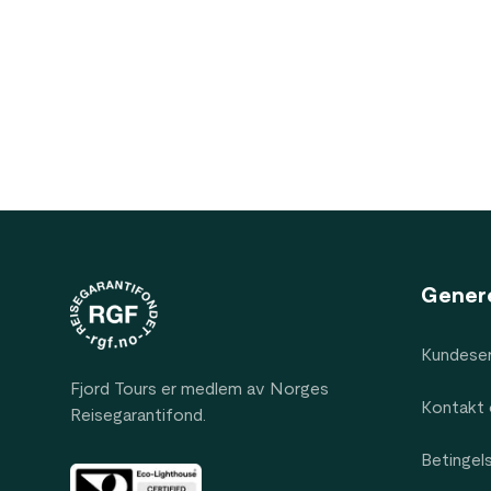
Footer
Gener
Kundeser
Fjord Tours er medlem av Norges
Kontakt 
Reisegarantifond.
Betingel