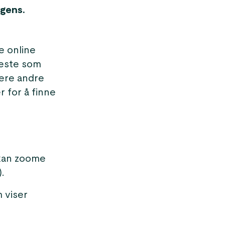
igens.
e online
neste som
lere andre
r for å finne
 kan zoome
.
m viser