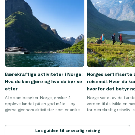
Bærekraftige aktiviteter i Norge:
Norges sertifiserte
Hva du kan gjøre og hva du bør se
reisemål: Hvor du ka
etter
hvorfor det betyr n
Alle som besøker Norge, ønsker å
Norge var et av de første
oppleve landet på en god måte – og
verden til å utvikle en na
gjerne gjennom aktiviteter som er unike
for bærekraftig reiseliv, l
for Norge. Nedenfor finner du noen av
2013.
de klassiske opplevelsene, sammen med
våre tips til hvordan du kan gjøre dem på
I dag har nesten 50 reise
Les guiden til ansvarlig reising
en måte som tar hensyn til landskapet og
landet blitt merket som 