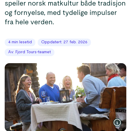
speiler norsk matkultur både tradisjon
og fornyelse, med tydelige impulser
fra hele verden.
4 min lesetid
Oppdatert: 27. feb. 2026
Av: Fjord Tours-teamet