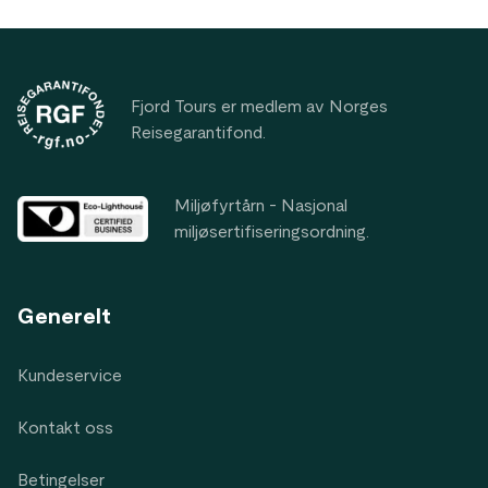
tydelige impulser fra hele verden.
Footer
Fjord Tours er medlem av Norges
Reisegarantifond.
Miljøfyrtårn - Nasjonal
miljøsertifiseringsordning.
Generelt
Kundeservice
Kontakt oss
Betingelser