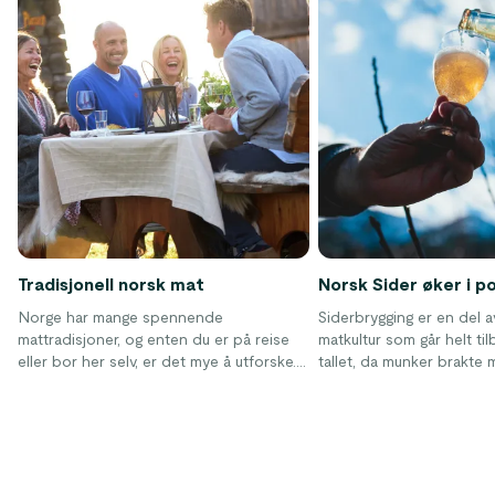
Tradisjonell norsk mat
Norsk Sider øker i p
Norge har mange spennende
Siderbrygging er en del 
mattradisjoner, og enten du er på reise
matkultur som går helt til
eller bor her selv, er det mye å utforske.
tallet, da munker brakte
Det norske kjøkkenet har historisk vært
kunnskapen om siderprod
preget av råvarer man kunne jakte, fiske
Norge. Sideren har oppl
eller høste lokalt – særlig kjøtt, fisk og
økning i popularitet det si
sjømat. I dag speiler norsk matkultur
både tradisjon og fornyelse, med