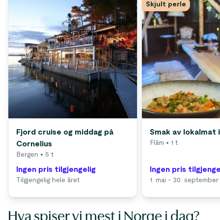
Skjult perle
Fjord cruise og middag på
Smak av lokalmat 
Flåm
• 1 t
Cornelius
Bergen
• 5 t
Ingen pris tilgjengelig
Ingen pris tilgjenge
Tilgjengelig hele året
1. mai - 30. september
Hva spiser vi mest i Norge i dag?