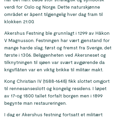
har det hatt både stor strategisk og symbolsk
verdi for Oslo og Norge. Dette naturskjønne
området er åpent tilgjengelig hver dag fram til
klokken 21:00.
Akershus Festning ble grunnlagt i 1299 av Håkon
V Magnusson. Festningen har vært gjenstand for
mange harde slag, først og fremst fra Sverige, det
første i 1306. Beliggenheten ved Akersneset og
tilknytningen til sjøen var svært avgjørende da
krigsflåten var en viktig brikke til militær makt.
Kong Christian IV (1588-1648) fikk slottet omgjort
til rennesanseslott og kongelig residens. I løpet
av 17-og 1800 tallet forfalt borgen men i 1899
begynte man restaureringen.
I dag er Akershus festning fortsatt et militært