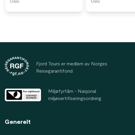
Oslo
Oslo
Footer
Fjord Tours er medlem av Norges
Reisegarantifond.
Miljøfyrtårn - Nasjonal
miljøsertifiseringsordning.
Generelt