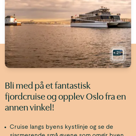
+
21
Bli med på et fantastisk
fjordcruise og opplev Oslo fra en
annen vinkel!
Cruise langs byens kystlinje og se de
sjarmerende små øyene som omgir byen