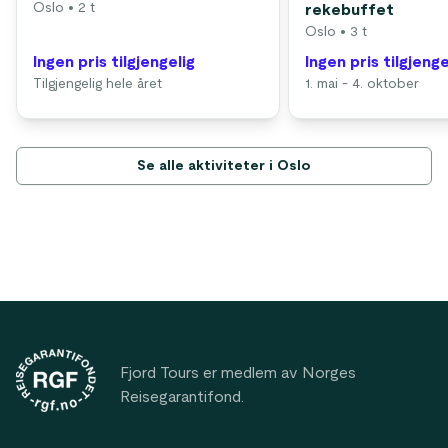
Oslo
• 2 t
rekebuffet
Oslo
• 3 t
Ingen pris tilgjengelig
Ingen pris tilgjenge
Tilgjengelig hele året
1. mai - 4. oktober
Se alle aktiviteter i Oslo
Footer
Fjord Tours er medlem av Norges
Reisegarantifond.