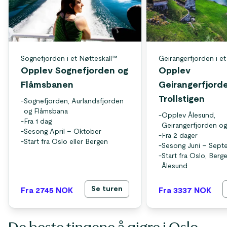
Sognefjorden i et Nøtteskall™
Geirangerfjorden i e
Opplev Sognefjorden og
Opplev
Flåmsbanen
Geirangerfjord
Trollstigen
-
Sognefjorden, Aurlandsfjorden
og Flåmsbana
-
Opplev Ålesund,
-
Fra 1 dag
Geirangerfjorden og 
-
Sesong April – Oktober
-
Fra 2 dager
-
Start fra Oslo eller Bergen
-
Sesong Juni – Sept
-
Start fra Oslo, Berge
Ålesund
Se turen
Fra 2745
NOK
Fra 3337
NOK