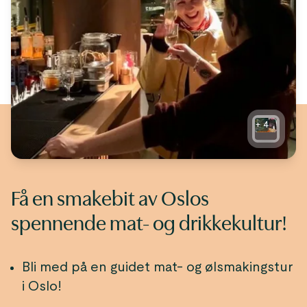
+
4
Få en smakebit av Oslos
spennende mat- og drikkekultur!
Bli med på en guidet mat- og ølsmakingstur
i Oslo!