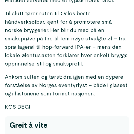
Måltidet serveres med et typisk norsk fatøl.
Til slutt fører ruten til Oslos beste
håndverksølbar, kjent for å promotere små
norske bryggerier. Her blir du med på en
smaksprøve på fire til fem nøye utvalgte øl – fra
sprø lagerøl til hop-forward IPA-er – mens den
lokale ølentusiasten forklarer hver enkelt bryggs
opprinnelse, stil og smaksprofil.
Ankom sulten og tørst; dra igjen med en dypere
forståelse av Norges eventyrlyst – både i glasset
og i historiene som formet nasjonen.
KOS DEG!
Greit å vite