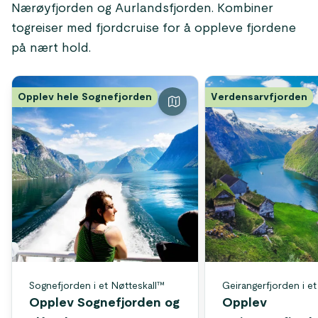
Nærøyfjorden og Aurlandsfjorden. Kombiner
togreiser med fjordcruise for å oppleve fjordene
på nært hold.
Opplev hele Sognefjorden
Verdensarvfjorden
Sognefjorden i et Nøtteskall™
Geirangerfjorden i e
Opplev Sognefjorden og
Opplev