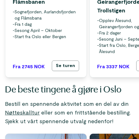
Flåmsbanen
Geirangerfjord
Trollstigen
-
Sognefjorden, Aurlandsfjorden
og Flåmsbana
-
Opplev Ålesund,
-
Fra 1 dag
Geirangerfjorden og 
-
Sesong April – Oktober
-
Fra 2 dager
-
Start fra Oslo eller Bergen
-
Sesong Juni – Sept
-
Start fra Oslo, Berge
Ålesund
Se turen
Fra 2745
NOK
Fra 3337
NOK
De beste tingene å gjøre i Oslo
Bestill en spennende aktivitet som en del av din
Nøtteskalltur
eller som en frittstående bestilling.
Sjekk ut vårt spennende utvalg nedenfor!