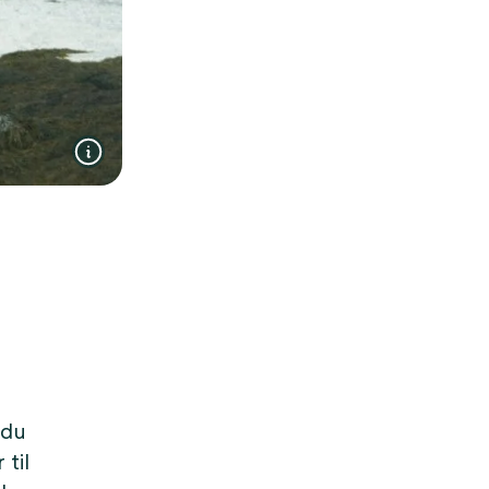
 du
 til