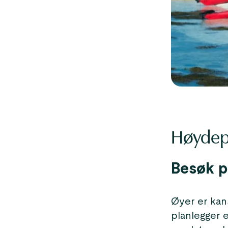
Høydep
Besøk p
Øyer er kan
planlegger en