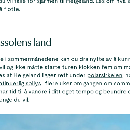
du vil falle for sjarmen til Helgeland. Les om hva 
å flotte.
ssolens land
e i sommermånedene kan du dra nytte av å kunn
 vil og ikke måtte starte turen klokken fem om 
es at Helgeland ligger rett under
polarsirkelen
, 
tinuerlig sollys
i flere uker om gangen om somm
har tid til å vandre i ditt eget tempo og beundre
enge du vil.