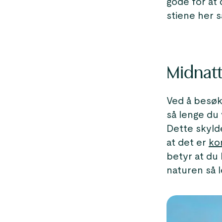
gode for at 
stiene her s
Midnatt
Ved å besøk
så lenge du
Dette skyld
at det er
kon
betyr at du 
naturen så l