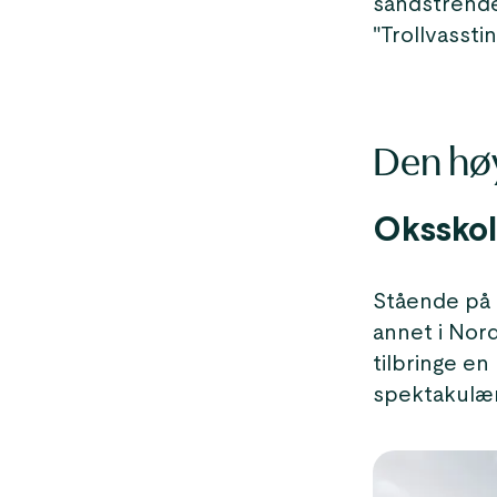
sandstrender
"Trollvassti
Den høy
Oksskol
Stående på 1
annet i Nord
tilbringe en
spektakulær