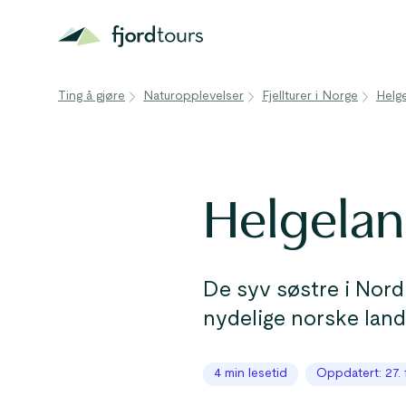
Ting å gjøre
Naturopplevelser
Fjellturer i Norge
Helg
Helgelan
De syv søstre i Nordl
nydelige norske land
4 min lesetid
Oppdatert: 27. 