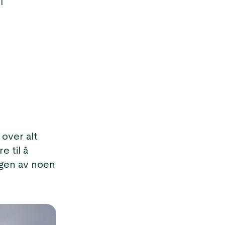
l
 over alt
e til å
ngen av noen