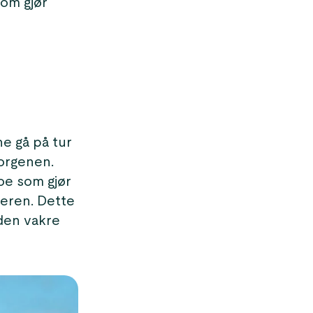
som gjør
e gå på tur
morgenen.
noe som gjør
eren. Dette
 den vakre