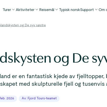
Turer
Aktiviteter
Reisemål
Typisk norsk
Support
Om 
POPULÆRE SOMMERTURER
POPULÆRT DENNE SOMMEREN
TING Å GJØRE I...
elandskysten og De syv søstre
FAQ
Norge i et Nøtteskall™
Borgund stavkirke tur
Bergen
Min Side
Sognefjorden i et Nøtteskall™
Stegastein utsiktspunkt
Flåm
Kontakt
Geirangerfjorden i et Nøtteskall™
Geirangerfjord & Trollstigen
Oslo
dskysten og De syv
Bagasjetrans
Ålesund
ETTER AKTIVITET
Vinterturer
Betingelser
Fjordcruise
Stavanger
Se alle turer
Fotturer
Geiranger
and er en fantastisk kjede av fjelltopper, 
Kajakkturer
skapet med skulpturelle fjell og tusenvis 
Fjorder
Bilferger
Se alle reisemål
feb. 2026
Av: Fjord Tours-teamet
Se alle aktiviteter