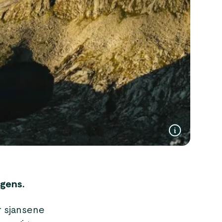
igens.
er sjansene