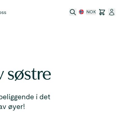
oss
NOK
 søstre
port
beliggende i det
av øyer!