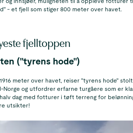
 og innsjøer, muligheten til å oppleve fotturer ti
nd" - et fjell som stiger 800 meter over havet.
este fjelltoppen
ten ("tyrens hode")
916 meter over havet, reiser "tyrens hode" stolt
-Norge og utfordrer erfarne turgåere som er klar
 halv dag med fotturer i tøft terreng for belønni
e utsikter!