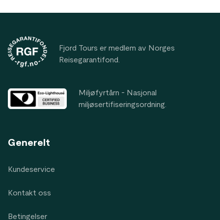
Footer
Fjord Tours er medlem av Norges
Reisegarantifond.
Miljøfyrtårn - Nasjonal
miljøsertifiseringsordning.
Generelt
Kundeservice
Kontakt oss
Betingelser