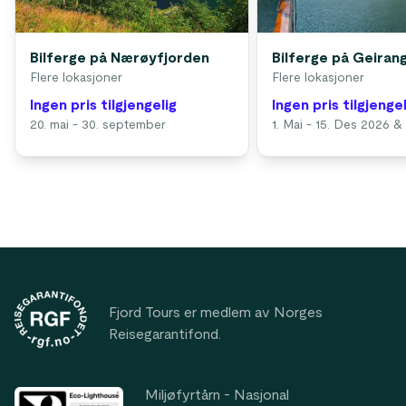
Bilferge på Nærøyfjorden
Bilferge på Geiran
Flere lokasjoner
Flere lokasjoner
Ingen pris tilgjengelig
Ingen pris tilgjengel
20. mai - 30. september
1. Mai - 15. Des 2026 
Footer
Fjord Tours er medlem av Norges
Reisegarantifond.
Miljøfyrtårn - Nasjonal