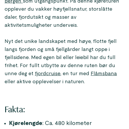
Bergen
som utgangspunkt. På denne kjøreturen
opplever du vakker høyfjellsnatur, storslåtte
daler, fjordutsikt og masser av
aktivitetsmuligheter underveis.
Nyt det unike landskapet ­med høye, flotte fjell
langs fjorden og små fjellgårder langt oppe i
fjellsidene. Med egen bil eller leiebil har du full
frihet. For fullt utbytte av denne ruten bør du
unne deg et
fjordcruise
, en tur med
Flåmsbana
eller aktive opplevelser i naturen.
Fakta:
Kjørelengde
: Ca. 480 kilometer