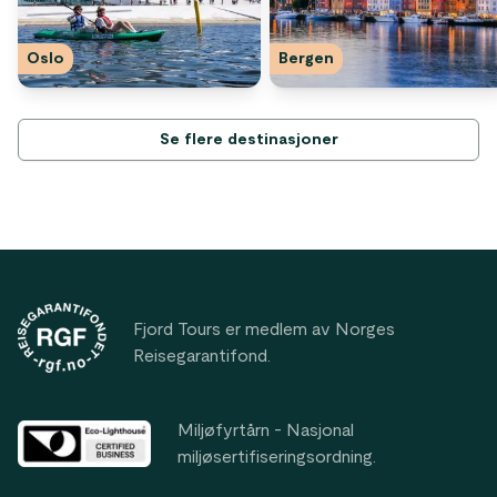
Oslo
Bergen
Se flere destinasjoner
Footer
Fjord Tours er medlem av Norges
Reisegarantifond.
Miljøfyrtårn - Nasjonal
miljøsertifiseringsordning.