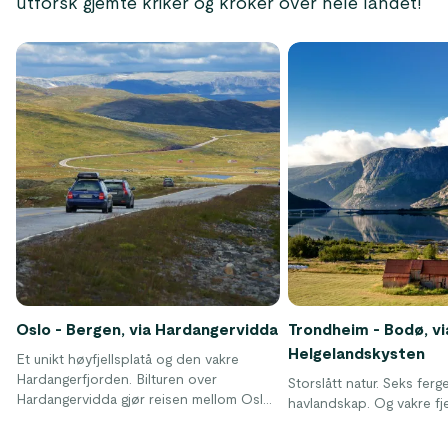
utforsk gjemte kriker og kroker over hele landet!
Oslo - Bergen, via Hardangervidda
Trondheim - Bodø, vi
Helgelandskysten
Et unikt høyfjellsplatå og den vakre
Hardangerfjorden. Bilturen over
Storslått natur. Seks ferge
Hardangervidda gjør reisen mellom Oslo
havlandskap. Og vakre fjel
og Bergen til en naturopplevelse.