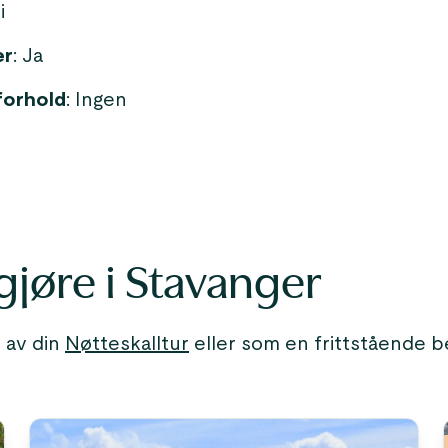
i
er
: Ja
forhold
: Ingen
gjøre i Stavanger
 av din
Nøtteskalltur
eller som en frittstående be