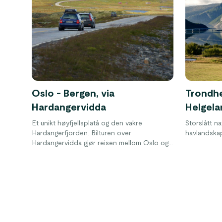
Oslo - Bergen, via
Trondhe
Hardangervidda
Helgela
Et unikt høyfjellsplatå og den vakre
Storslått na
Hardangerfjorden. Bilturen over
havlandskap.
Hardangervidda gjør reisen mellom Oslo og
Bergen til en naturopplevelse.