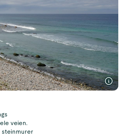
ngs
ele veien.
e steinmurer