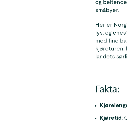
og beitende 
småbyer.
Her er Norge
lys, og enes
med fine ba
kjøreturen.
landets sørl
Fakta:
Kjøreleng
Kjøretid
: 