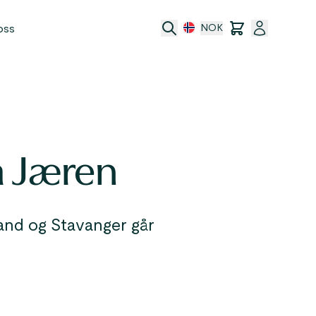
oss
NOK
a Jæren
port
and og Stavanger går