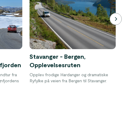
Stavanger - Bergen,
Oslo
fjorden
Opplevelsesruten
Aurl
undtur fra
Opplev frodige Hardanger og dramatiske
Storsl
gnfjordens
Ryfylke på veien fra Bergen til Stavanger.
Biltur
spekta