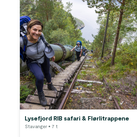
Lysefjord RIB safari & Flørlitrappene
Stavanger
• 7 t