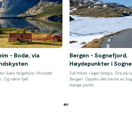
im - Bodø, via
Bergen - Sognefjord,
ndskysten
Høydepunkter i Sogne
tur. Seks fergeturer. Storslått
Full frihet, i eget tempo. Dra på r
 Og vakre fjell.
Bergen. Opplev det beste av So
mange perler.