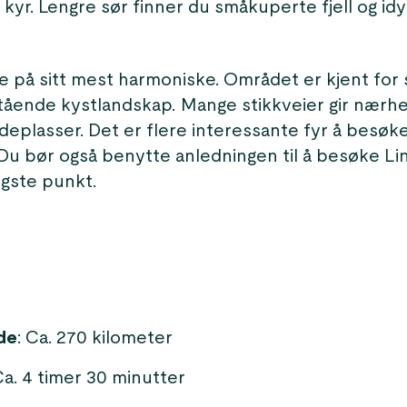
kyr. Lengre sør finner du småkuperte fjell og idy
 på sitt mest harmoniske. Området er kjent for s
tående kystlandskap. Mange stikkveier gir nærhet
deplasser. Det er flere interessante fyr å besø
 Du bør også benytte anledningen til å besøke Li
igste punkt.
de
: Ca. 270 kilometer
Ca. 4 timer 30 minutter