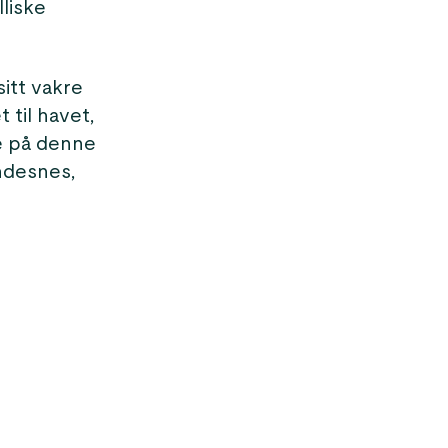
lliske
itt vakre
 til havet,
ke på denne
ndesnes,