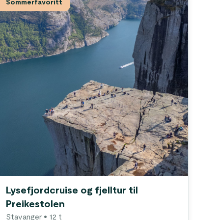
Sommerfavoritt
Lysefjordcruise og fjelltur til
Preikestolen
Stavanger
• 12 t