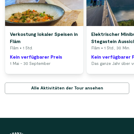
Verkostung lokaler Speisen in
Elektrischer Minib
Flåm
Stegastein Aussic
Flåm
• 1 Std.
Flåm
• 1 Std., 30 Min.
Kein verfügbarer Preis
Kein verfügbarer 
1 Mai - 30 September
Das ganze Jahr über v
Alle Aktivitäten der Tour ansehen
Footer