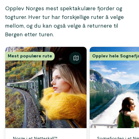
Opplev Norges mest spektakulære fjorder og
togturer. Hver tur har forskjellige ruter å velge
mellom, og du kan også velge å returnere til
Bergen etter turen.
Mest populære rute
Opplev hele Sognefj
Norge i et Nøtteskall™
Sognefjorden i et Nø