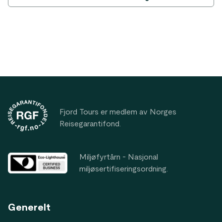
Footer
Fjord Tours er medlem av Norges
Reisegarantifond.
Miljøfyrtårn - Nasjonal
miljøsertifiseringsordning.
Generelt