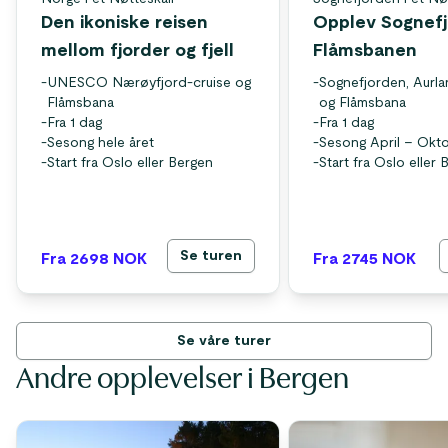
Den ikoniske reisen
Opplev Sognefj
mellom fjorder og fjell
Flåmsbanen
-
UNESCO Nærøyfjord-cruise og
-
Sognefjorden, Aurl
Flåmsbana
og Flåmsbana
-
Fra 1 dag
-
Fra 1 dag
-
Sesong hele året
-
Sesong April – Okt
-
Start fra Oslo eller Bergen
-
Start fra Oslo eller
Se turen
Fra 2698
NOK
Fra 2745
NOK
Se våre turer
Andre opplevelser i Bergen