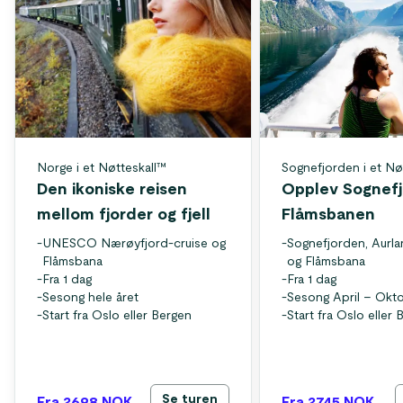
Norge i et Nøtteskall™
Sognefjorden i et Nø
Den ikoniske reisen
Opplev Sognefj
mellom fjorder og fjell
Flåmsbanen
-
UNESCO Nærøyfjord-cruise og
-
Sognefjorden, Aurl
Flåmsbana
og Flåmsbana
-
Fra 1 dag
-
Fra 1 dag
-
Sesong hele året
-
Sesong April – Okt
-
Start fra Oslo eller Bergen
-
Start fra Oslo eller
Se turen
Fra 2698
NOK
Fra 2745
NOK