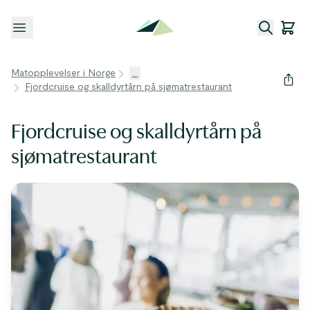
Åpne meny
Matopplevelser i Norge
...
Fjordcruise og skalldyrtårn på sjømatrestaurant
Fjordcruise og skalldyrtårn på
sjømatrestaurant