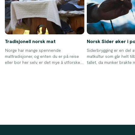
Tradisjonell norsk mat
Norsk Sider øker i p
Norge har mange spennende
Siderbrygging er en del 
mattradisjoner, og enten du er på reise
matkultur som går helt til
eller bor her selv, er det mye å utforske.
tallet, da munker brakte
Det norske kjøkkenet har historisk vært
kunnskapen om siderprod
preget av råvarer man kunne jakte, fiske
Norge. Sideren har oppl
eller høste lokalt – særlig kjøtt, fisk og
økning i popularitet det si
sjømat. I dag speiler norsk matkultur
både tradisjon og fornyelse, med
tydelige impulser fra hele verden.
Footer