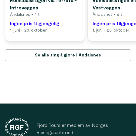
Romsdalsstigen via ferrata -
Romsdalsstigen via
Introveggen
Vestveggen
Åndalsnes
• 4 t
Åndalsnes
• 6 t
Ingen pris tilgjengelig
Ingen pris tilgjenge
1. juni - 20. oktober
1. juni - 20. oktober
Se alle ting å gjøre i Åndalsnes
Footer
Fjord Tours er medlem av Norges
Reisegarantifond.