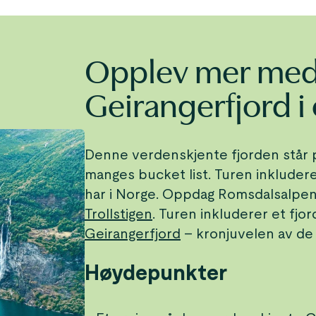
Opplev mer me
Geirangerfjord i
Denne verdenskjente fjorden står 
manges bucket list. Turen inkludere
har i Norge. Oppdag Romsdalsalpe
Trollstigen
. Turen inkluderer et fjor
Geirangerfjord
– kronjuvelen av de
Høydepunkter