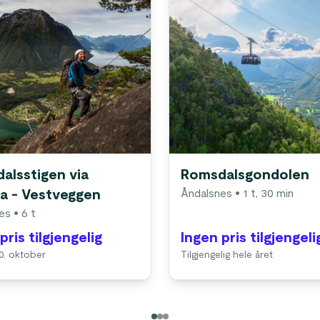
alsstigen via
Romsdalsgondolen
ta - Vestveggen
Åndalsnes
• 1 t, 30 min
es
• 6 t
pris tilgjengelig
Ingen pris tilgjengeli
 20. oktober
Tilgjengelig hele året