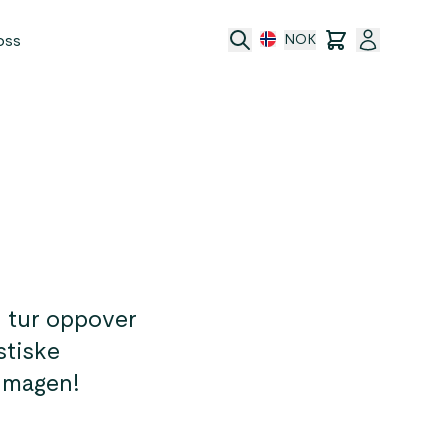
oss
NOK
port
n tur oppover
stiske
i magen!