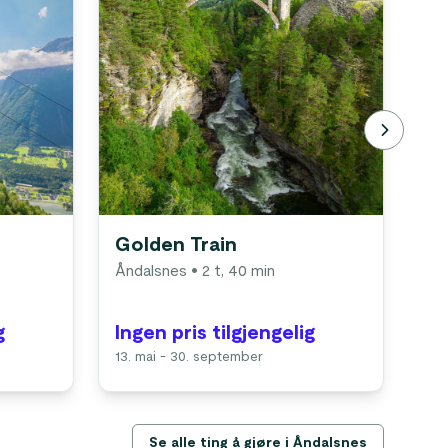
Golden Train
No
Åndalsnes
• 2 t, 40 min
Ån
Ån
g
Ingen pris tilgjengelig
In
13. mai - 30. september
Til
Se alle ting å gjøre i Åndalsnes