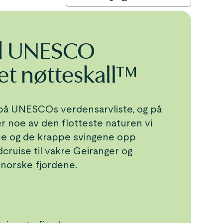
d UNESCO
 et nøtteskall™
på UNESCOs verdensarvliste, og på
r noe av den flotteste naturen vi
ne og de krappe svingene opp
dcruise til vakre Geiranger og
 norske fjordene.