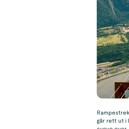
Rampestreke
går rett ut 