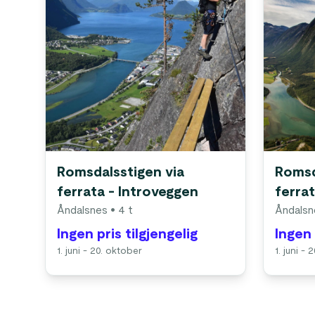
Romsdalsstigen via
Romsd
ferrata - Introveggen
ferra
Åndalsnes
• 4 t
Åndalsn
Ingen pris tilgjengelig
Ingen 
1. juni - 20. oktober
1. juni -