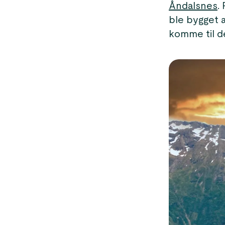
Åndalsnes
.
ble bygget a
komme til d