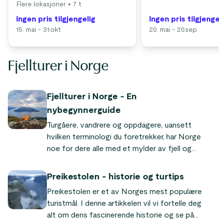
Flere lokasjoner
• 7 t
Ingen pris tilgjengelig
Ingen pris tilgjenge
15. mai - 31.okt
20. mai - 20.sep
Fjellturer i Norge
Fjellturer i Norge - En
nybegynnerguide
Turgåere, vandrere og oppdagere, uansett
hvilken terminologi du foretrekker, har Norge
noe for dere alle med et mylder av fjell og
skoger, fjorder og kystlinjer.
Preikestolen - historie og turtips
Preikestolen er et av Norges mest populære
turistmål. I denne artikkelen vil vi fortelle deg
alt om dens fascinerende historie og se på