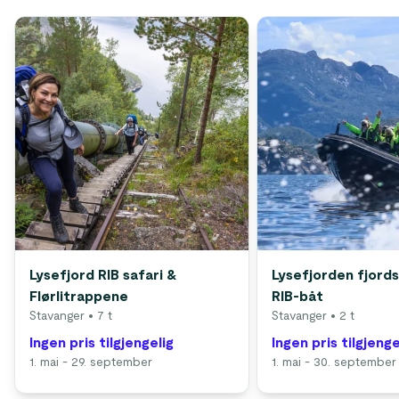
Lysefjord RIB safari &
Lysefjorden fjord
Flørlitrappene
RIB-båt
Stavanger
• 7 t
Stavanger
• 2 t
Ingen pris tilgjengelig
Ingen pris tilgjenge
1. mai - 29. september
1. mai - 30. september