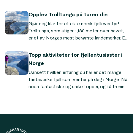
årsakene til at denne unike fjellformasjonen
fortsetter å tiltrekke seg besøkende fra nær
Opplev Trolltunga på turen din
og fjern.
Gjør deg klar for et ekte norsk fjelleventyr!
Trolltunga, som stiger 1,180 meter over havet,
er et av Norges mest berømte landemerker. En
tur til toppen er en minneverdig (og Instagram-
vennlig) opplevelse.
Topp aktiviteter for fjellentusiaster i
Norge
Uansett hvilken erfaring du har er det mange
fantastiske fjell som venter på deg i Norge. Nå
noen fantastiske og unike topper, og få trening
mens du nyter det fantastiske landskapet.
Footer