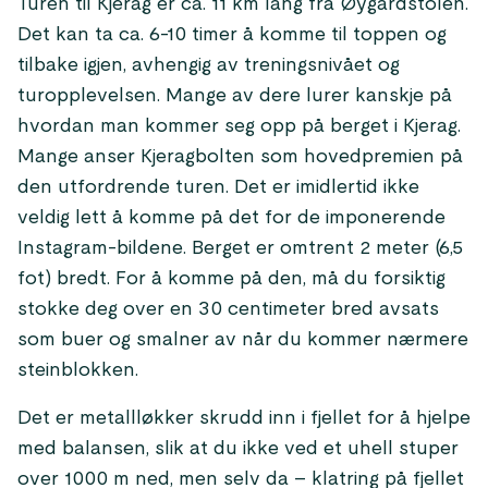
Turen til Kjerag er ca. 11 km lang fra Øygardstolen.
Det kan ta ca. 6-10 timer å komme til toppen og
tilbake igjen, avhengig av treningsnivået og
turopplevelsen. Mange av dere lurer kanskje på
hvordan man kommer seg opp på berget i Kjerag.
Mange anser Kjeragbolten som hovedpremien på
den utfordrende turen. Det er imidlertid ikke
veldig lett å komme på det for de imponerende
Instagram-bildene. Berget er omtrent 2 meter (6,5
fot) bredt. For å komme på den, må du forsiktig
stokke deg over en 30 centimeter bred avsats
som buer og smalner av når du kommer nærmere
steinblokken.
Det er metallløkker skrudd inn i fjellet for å hjelpe
med balansen, slik at du ikke ved et uhell stuper
over 1000 m ned, men selv da – klatring på fjellet