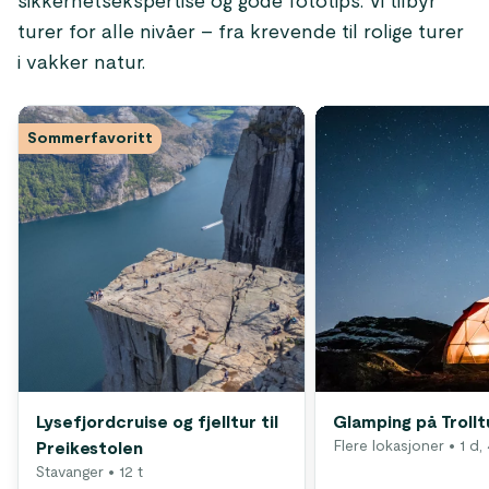
sikkerhetsekspertise og gode fototips. Vi tilbyr
turer for alle nivåer – fra krevende til rolige turer
i vakker natur.
Sommerfavoritt
Lysefjordcruise og fjelltur til
Glamping på Troll
Flere lokasjoner
• 1 d, 
Preikestolen
Stavanger
• 12 t