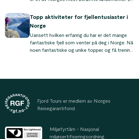
tur til toppen er en minneverdig (og Instagram-
vennlig) opplevelse.
Topp aktiviteter for fjellentusiaster i
Norge
Uansett hvilken erfaring du har er det mange
fantastiske fjell som venter på deg i Norge. Nå
noen fantastiske og unike topper, og få trening
mens du nyter det fantastiske landskapet.
Footer
Fjord Tours er medlem av Norges
Reisegarantifond.
Miljøfyrtårn - Nasjonal
miljøsertifiseringsordning.