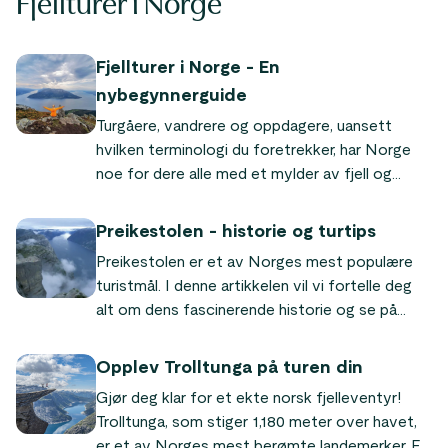
Fjellturer i Norge
Fjellturer i Norge - En
nybegynnerguide
Turgåere, vandrere og oppdagere, uansett
hvilken terminologi du foretrekker, har Norge
noe for dere alle med et mylder av fjell og
skoger, fjorder og kystlinjer.
Preikestolen - historie og turtips
Preikestolen er et av Norges mest populære
turistmål. I denne artikkelen vil vi fortelle deg
alt om dens fascinerende historie og se på
årsakene til at denne unike fjellformasjonen
fortsetter å tiltrekke seg besøkende fra nær
Opplev Trolltunga på turen din
og fjern.
Gjør deg klar for et ekte norsk fjelleventyr!
Trolltunga, som stiger 1,180 meter over havet,
er et av Norges mest berømte landemerker. En