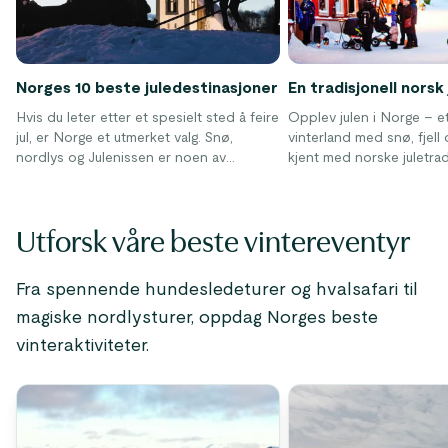
Norges 10 beste juledestinasjoner
En tradisjonell norsk 
Hvis du leter etter et spesielt sted å feire
Opplev julen i Norge – e
jul, er Norge et utmerket valg. Snø,
vinterland med snø, fjell o
nordlys og Julenissen er noen av
kjent med norske juletra
ingrediensene i en tradisjonell norsk jul.
hvordan vi feirer jul.
Her er våre topp 10 juledestinasjoner i
Norge!
Utforsk våre beste vintereventyr
Fra spennende hundesledeturer og hvalsafari til
magiske nordlysturer, oppdag Norges beste
vinteraktiviteter.