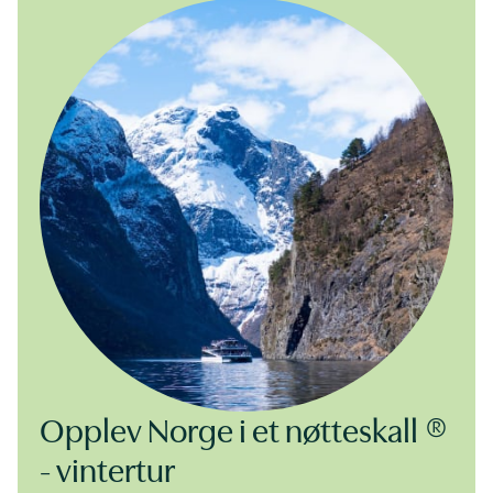
Opplev Norge i et nøtteskall ®
- vintertur