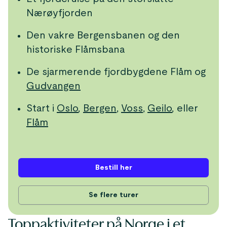
Nærøyfjorden
Den vakre Bergensbanen og den
historiske Flåmsbana
De sjarmerende fjordbygdene Flåm og
Gudvangen
Start i
Oslo
,
Bergen
,
Voss
,
Geilo
, eller
Flåm
Bestill her
Se flere turer
Toppaktiviteter på Norge i et