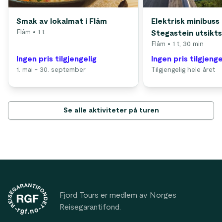
Smak av lokalmat i Flåm
Elektrisk minibuss 
Flåm
• 1 t
Stegastein utsikt
Flåm
• 1 t, 30 min
Ingen pris tilgjengelig
Ingen pris tilgjenge
1. mai - 30. september
Tilgjengelig hele året
Se alle aktiviteter på turen
Footer
Fjord Tours er medlem av Norges
Reisegarantifond.