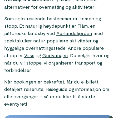
Norway in a Nutshell®
-pakke – med flere
alternativer for overnatting og aktiviteter.
Som solo-reisende bestemmer du tempo og
stopp. Et naturlig høydepunkt er
Flåm
, en
pittoreske landsby ved
Aurlandsfjorden
med
spektakulær natur, populære aktiviteter og
hyggelige overnattingsstede. Andre populære
stopp er
Voss
og
Gudvangen
. Du velger hvor og
når du vil stoppe, vi organiserer transport og
forbindelser.
Når bookingen er bekreftet, får du e-billett,
detaljert reiserute, reiseguide og informasjon om
alle overganger – så er du klar til å starte
eventyret!