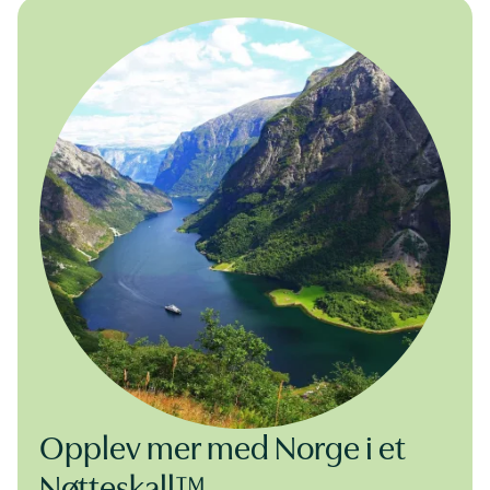
Opplev mer med Norge i et
Nøtteskall™