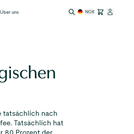
Über uns
NOK
e
t
gischen
ransfer
ftsbedingungen
 tatsächlich nach
fee. Tatsächlich hat
 80 Prozent der