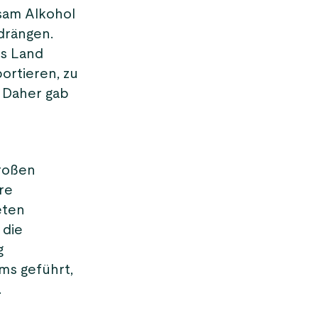
sam Alkohol
drängen.
s Land
ortieren, zu
 Daher gab
großen
re
eten
 die
g
ms geführt,
.