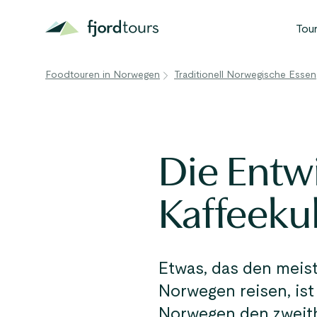
Tou
B
Foodtouren in Norwegen
Traditionell Norwegische Essen
N
S
G
Die Entw
W
Kaffeeku
A
Etwas, das den meis
Norwegen reisen, ist
Norwegen den zweith