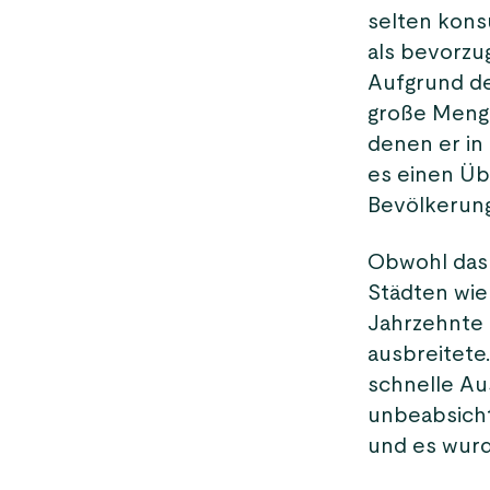
selten kons
als bevorzu
Aufgrund d
große Menge
denen er in
es einen Üb
Bevölkerung
Obwohl das 
Städten wi
Jahrzehnte d
ausbreitete
schnelle Au
unbeabsicht
und es wurd