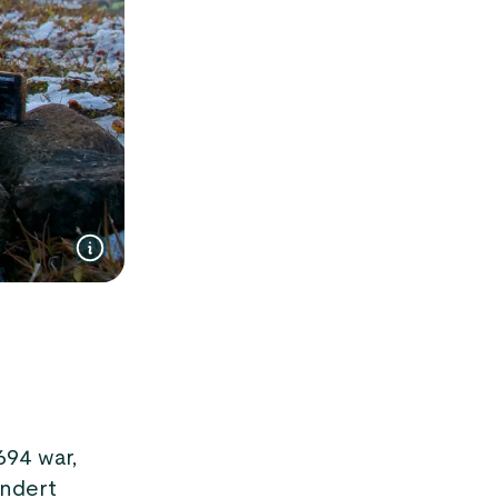
694 war,
undert