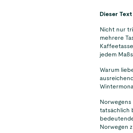
Dieser Text 
Nicht nur t
mehrere Tas
Kaffeetassen
jedem Maßs
Warum lieben
ausreichend
Wintermonat
Norwegens O
tatsächlich 
bedeutende 
Norwegen z