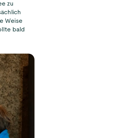
ee zu
ächlich
ne Weise
llte bald