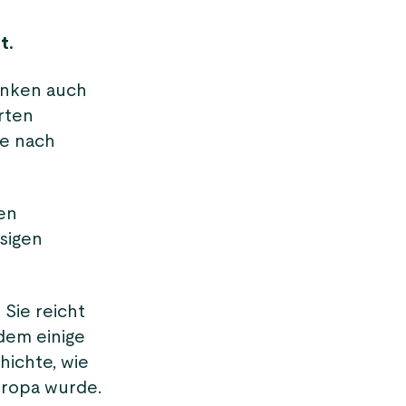
t.
rinken auch
rten
ee nach
nen
sigen
Sie reicht
tdem einige
ichte, wie
ropa wurde.