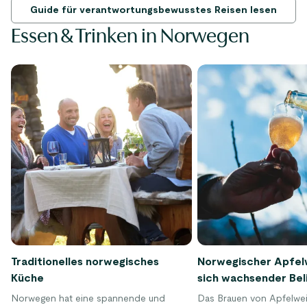
unsere Tipps, wie Sie diese mit Rücksicht
Heute tragen fast 50 Reis
Guide für verantwortungsbewusstes Reisen lesen
auf Landschaft und lokale
ganzen Land das Label S
Essen & Trinken in Norwegen
Gemeinschaften genießen können.
Destination, vom arktisc
zu kleinen Fjorddörfern 
Idee dahinter ist einfach:
zum Leben ist auch ein g
Besuchen.
Traditionelles norwegisches
Norwegischer Apfel
Küche
sich wachsender Bel
Norwegen hat eine spannende und
Das Brauen von Apfelwein