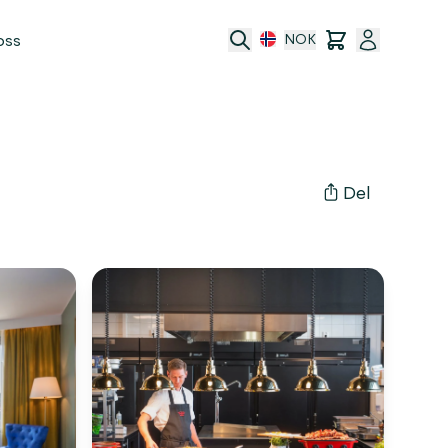
oss
NOK
Del
port