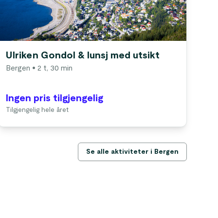
Ulriken Gondol & lunsj med utsikt
Gu
Bergen
• 2 t, 30 min
Be
Ingen pris tilgjengelig
In
Tilgjengelig hele året
Til
Se alle aktiviteter i Bergen