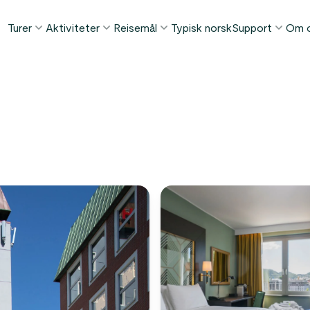
Turer
Aktiviteter
Reisemål
Typisk norsk
Support
Om 
POPULÆRE SOMMERTURER
POPULÆRT DENNE SOMMEREN
TING Å GJØRE I...
FAQ
Norge i et Nøtteskall™
Borgund stavkirke tur
Bergen
Min Side
Sognefjorden i et Nøtteskall™
Stegastein utsiktspunkt
Flåm
Kontakt
Geirangerfjorden i et Nøtteskall™
Geirangerfjord & Trollstigen
Oslo
Bagasjetrans
Ålesund
ETTER AKTIVITET
Vinterturer
Betingelser
Fjordcruise
Stavanger
Se alle turer
Fotturer
Geiranger
Kajakkturer
Fjorder
Bilferger
Se alle reisemål
Se alle aktiviteter