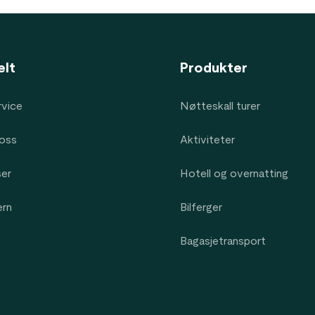
elt
Produkter
vice
Nøtteskall turer
oss
Aktiviteter
ser
Hotell og overnatting
ern
Bilferger
Bagasjetransport