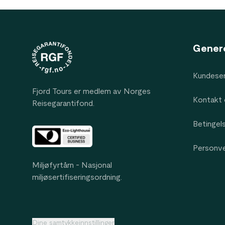
Footer
Gener
Kundeser
Fjord Tours er medlem av Norges
Kontakt 
Reisegarantifond.
Betingel
Personv
Miljøfyrtårn - Nasjonal
miljøsertifiseringsordning.
Dine samtykkeinnstillinger