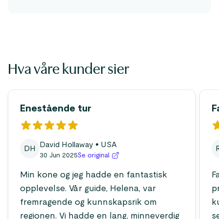
Hva våre kunder sier
Enestående tur
F
David Hollaway
• USA
DH
30 Jun 2025
Se original
Min kone og jeg hadde en fantastisk
F
opplevelse. Vår guide, Helena, var
p
fremragende og kunnskapsrik om
k
regionen. Vi hadde en lang, minneverdig
s