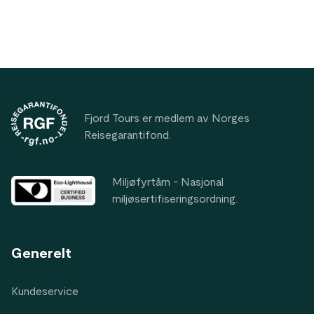
Footer
Fjord Tours er medlem av Norges
Reisegarantifond.
Miljøfyrtårn - Nasjonal
miljøsertifiseringsordning.
Generelt
Kundeservice