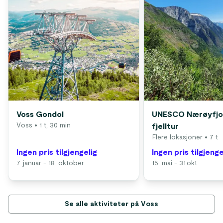
Voss Gondol
UNESCO Nærøyfjo
Voss
• 1 t, 30 min
fjelltur
Flere lokasjoner
• 7 t
Ingen pris tilgjengelig
Ingen pris tilgjenge
7. januar - 18. oktober
15. mai - 31.okt
Se alle aktiviteter på Voss