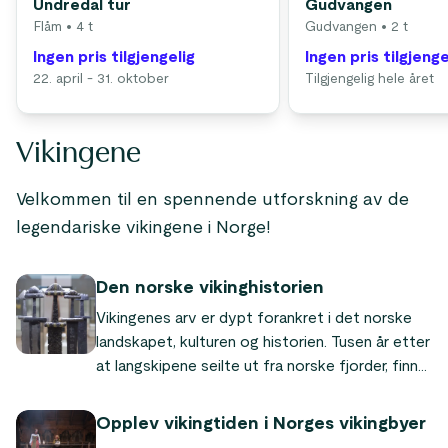
Undredal tur
Gudvangen
Flåm
• 4 t
Gudvangen
• 2 t
Ingen pris tilgjengelig
Ingen pris tilgjenge
22. april - 31. oktober
Tilgjengelig hele året
Vikingene
Velkommen til en spennende utforskning av de
legendariske vikingene i Norge!
Den norske vikinghistorien
Vikingenes arv er dypt forankret i det norske
landskapet, kulturen og historien. Tusen år etter
at langskipene seilte ut fra norske fjorder, finner
du fortsatt de dype sporene fra vikingtiden. I
stedsnavn, i arkeologiske funn og i museer og
Opplev vikingtiden i Norges vikingbyer
vikingbyer over hele Norge.