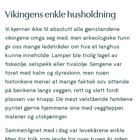
Vikingens enkle husholdning
Vi kjenner ikke til absolutt alle gjenstandene
vikingene omga seg med, men arkeologiske funn
gir oss mange ledetråder om hva et langhus
kunne inneholde. Lamper ble trolig laget av
fiskeolje, selspekk eller hvalolje. Sengene var
foret med halm og dyreskinn, men noen
historikere mener at mange faktisk sov sittende
på benkene langs veggen, rett og slett fordi
plassen var knapp. De mest velstående familiene
pyntet gjerne hjemmene sine med veggtepper,
malerier og utskjæringer.
Sammenlignet med i dag var levekårene enkle.
Men for folk som levde for over tusen år siden,