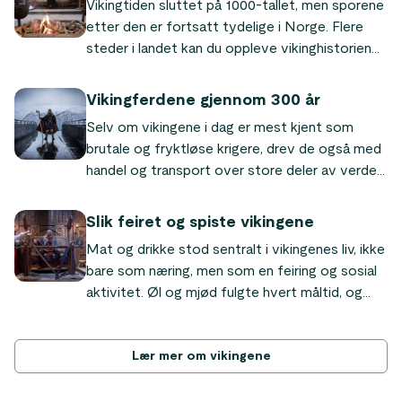
Vikingtiden sluttet på 1000-tallet, men sporene
etter den er fortsatt tydelige i Norge. Flere
steder i landet kan du oppleve vikinghistorien
på nært hold, i landsbyer der håndverk, mat og
dagligliv fra en annen tid er gjenskapt.
Vikingferdene gjennom 300 år
Selv om vikingene i dag er mest kjent som
brutale og fryktløse krigere, drev de også med
handel og transport over store deler av verden.
De konstruerte avanserte skip som fascinerer
historikere den dag i dag.
Slik feiret og spiste vikingene
Mat og drikke stod sentralt i vikingenes liv, ikke
bare som næring, men som en feiring og sosial
aktivitet. Øl og mjød fulgte hvert måltid, og
fester ble holdt for å markere årstidene, knytte
nye allianser, feire seier i strid eller hedre
gudene. Langbordet var der vikingene samlet
Lær mer om vikingene
seg hver gang man hadde en god anledning.