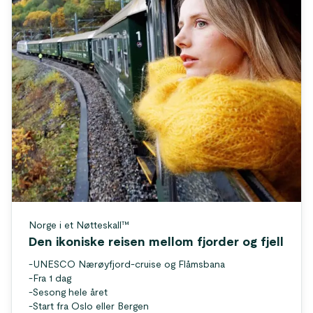
Norge i et Nøtteskall™
Den ikoniske reisen mellom fjorder og fjell
-
UNESCO Nærøyfjord-cruise og Flåmsbana
-
Fra 1 dag
-
Sesong hele året
-
Start fra Oslo eller Bergen