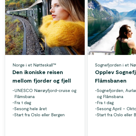
Norge i et Nøtteskall™
Sognefjorden i et Nø
Den ikoniske reisen
Opplev Sognefj
mellom fjorder og fjell
Flåmsbanen
-
UNESCO Nærøyfjord-cruise og
-
Sognefjorden, Aurl
Flåmsbana
og Flåmsbana
-
Fra 1 dag
-
Fra 1 dag
-
Sesong hele året
-
Sesong April – Okt
-
Start fra Oslo eller Bergen
-
Start fra Oslo eller