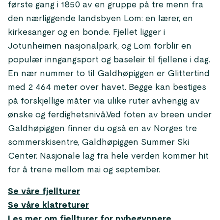
første gang i 1850 av en gruppe på tre menn fra
den nærliggende landsbyen Lom: en lærer, en
kirkesanger og en bonde. Fjellet ligger i
Jotunheimen nasjonalpark, og Lom forblir en
populær inngangsport og baseleir til fjellene i dag.
En nær nummer to til Galdhøpiggen er Glittertind
med 2 464 meter over havet. Begge kan bestiges
på forskjellige måter via ulike ruter avhengig av
ønske og ferdighetsnivå.Ved foten av breen under
Galdhøpiggen finner du også en av Norges tre
sommerskisentre, Galdhøpiggen Summer Ski
Center. Nasjonale lag fra hele verden kommer hit
for å trene mellom mai og september.
Se våre fjellturer
Se våre klatreturer
Les mer om fjellturer for nybegynnere