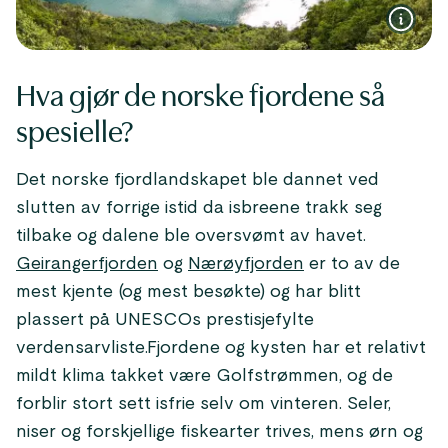
Hva gjør de norske fjordene så
spesielle?
Det norske fjordlandskapet ble dannet ved
slutten av forrige istid da isbreene trakk seg
tilbake og dalene ble oversvømt av havet.
Geirangerfjorden
og
Nærøyfjorden
er to av de
mest kjente (og mest besøkte) og har blitt
plassert på UNESCOs prestisjefylte
verdensarvliste.Fjordene og kysten har et relativt
mildt klima takket være Golfstrømmen, og de
forblir stort sett isfrie selv om vinteren. Seler,
niser og forskjellige fiskearter trives, mens ørn og