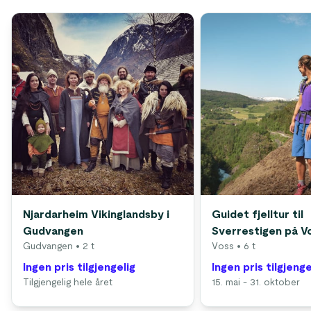
Njardarheim Vikinglandsby i
Guidet fjelltur til
Gudvangen
Sverrestigen på V
Gudvangen
• 2 t
Voss
• 6 t
Ingen pris tilgjengelig
Ingen pris tilgjenge
Tilgjengelig hele året
15. mai - 31. oktober