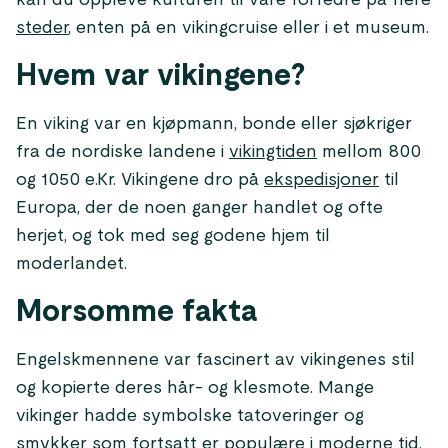
kan du oppleve kulturen til våre forfedre på flere
steder
, enten på en vikingcruise eller i et museum.
Hvem var vikingene?
En viking var en kjøpmann, bonde eller sjøkriger
fra de nordiske landene i
vikingtiden
mellom 800
og 1050 e.Kr. Vikingene dro på
ekspedisjoner
til
Europa, der de noen ganger handlet og ofte
herjet, og tok med seg godene hjem til
moderlandet.
Morsomme fakta
Engelskmennene var fascinert av vikingenes stil
og kopierte deres hår- og klesmote. Mange
vikinger hadde symbolske tatoveringer og
smykker som fortsatt er populære i moderne tid.