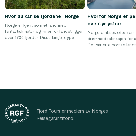
Hvor du kan se fjordene i Norge
Hvorfor Norge er pe
eventyrlystne
Norge er kjent som et land med
fantastisk natur, og innenfor landet ligger
Norge omtales ofte som
over 1700 fjorder. Disse lange, dype
drømmedestinasjon for akt
vikene er spredt rundt i landet og er en
Det varierte norske landsk
av de mest populære grunnene til turister
mangfold av friluftsaktivi
for å besøke Norge. I denne artikkelen vil
mellom hele året, inkluder
vi fortelle deg alt du trenger å vite om de
sykling, ski, kajakkpadling 
norske fjordene – og forhåpentligvis
for å nevne noen. Det ma
lokke deg til å besøke dem selv!
spennende opplevelser 
vidstrakte land! La deg in
aktiv ferie!
Footer
Fjord Tours er medlem av Norges
Reisegarantifond.