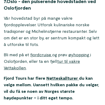
7.Oslo - den pulserende hovedstaden ved
Oslofjorden
Vår hovedstad byr på mange vakre
fjordopplevelser. Utforsk kulinariske norske
tradisjoner og Michelinstjerne restauranter. Selv
om det er en stor by, er sentrum kompakt og lett
å utforske til fots.
Bli med på et
fjordcruise
og prøv
øyhopping
i
Oslofjorden, eller ta en fjell
tur til vakre
Vettakollen
.
Fjord Tours har flere
Nøtteskallturer
du kan
velge mellom. Uansett hvilken pakke du velger,
vil du få se noen av Norges største
høydepunkter – i ditt eget tempo.