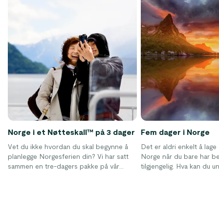
Norge i et Nøtteskall™ på 3 dager
Fem dager i Norge
Vet du ikke hvordan du skal begynne å
Det er aldri enkelt å lage 
planlegge Norgesferien din? Vi har satt
Norge når du bare har b
sammen en tre-dagers pakke på vår
tilgjengelig. Hva kan du 
populære Norge i et nøtteskall™ tur,
er så mange interessante 
inkludert fantastiske hoteller og
gjøre?
spennende aktiviteter.