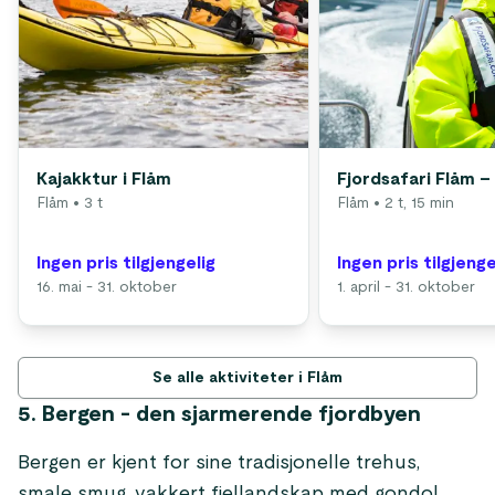
Kajakktur i Flåm
Fjordsafari Flåm – 
Flåm
• 3 t
Flåm
• 2 t, 15 min
Ingen pris tilgjengelig
Ingen pris tilgjenge
16. mai - 31. oktober
1. april - 31. oktober
Se alle aktiviteter i Flåm
5. Bergen - den sjarmerende fjordbyen
Bergen er kjent for sine tradisjonelle trehus,
smale smug, vakkert fjellandskap med gondol,