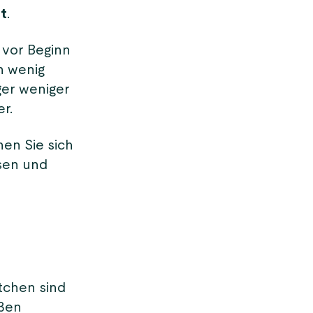
zt
.
 vor Beginn
n wenig
ger weniger
r.
en Sie sich
isen und
ötchen sind
üßen