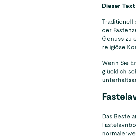
Dieser Text
Traditionell
der Fastenze
Genuss zu e
religiöse Ko
Wenn Sie En
glücklich sc
unterhaltsa
Fastela
Das Beste an
Fastelavnbo
normalerwei