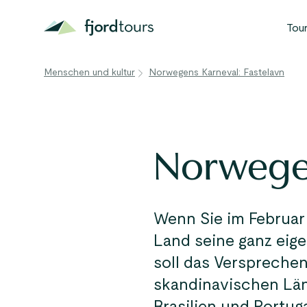
Tou
B
Menschen und kultur
Norwegens Karneval: Fastelavn
N
S
G
Norwegen
W
A
Wenn Sie im Februar
Land seine ganz eige
soll das Versprechen
skandinavischen Länd