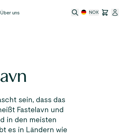
Über uns
NOK
e
t
lavn
ransfer
ftsbedingungen
scht sein, dass das
heißt Fastelavn und
rd in den meisten
bt es in Ländern wie