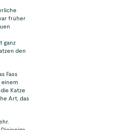
rliche
war früher
auen
t ganz
Katzen den
as Fass
r einem
 die Katze
he Art, das
ehr.