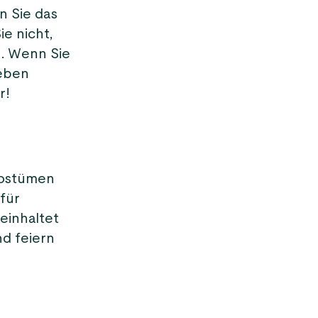
n Sie das
e nicht,
n. Wenn Sie
leben
r!
Kostümen
für
beinhaltet
d feiern