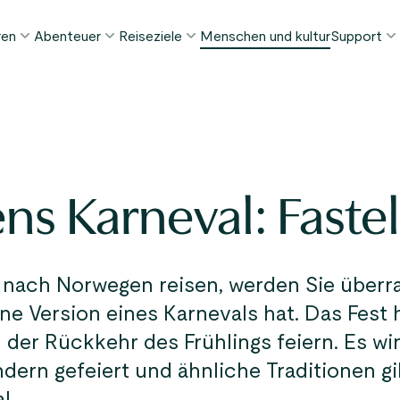
ren
Abenteuer
Reiseziele
Menschen und kultur
Support
ELIEBTE SOMMERTOUREN
DIESEN SOMMER BELIEBT
REISEZIELE
FAQ
orway in a Nutshell®
Tour zur Stabkirche Borgund
Bergen
My Pag
ognefjord in a Nutshell™
Stegastein Aussichtspunkt Tour
Flåm
Kontak
eirangerfjord in a Nutshell™
Geirangerfjord & Trollstigen
Oslo
s Karneval: Faste
Gepäckt
Ålesund
NACH AKTIVITÄT
intertouren
Geschä
Fjordkreuzfahrten
Stavanger
lle Touren ansehen
Wandern
Geiranger
 nach Norwegen reisen, werden Sie überra
Kajakfahren
ne Version eines Karnevals hat. Das Fest 
Fjorde
Autofähren
 der Rückkehr des Frühlings feiern. Es wi
Alle Reiseziele ansehen
ern gefeiert und ähnliche Traditionen gi
Alle Aktivitäten ansehen