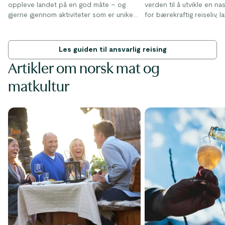
oppleve landet på en god måte – og
verden til å utvikle en na
gjerne gjennom aktiviteter som er unike
for bærekraftig reiseliv, l
for Norge. Nedenfor finner du noen av
2013.
de klassiske opplevelsene, sammen med
våre tips til hvordan du kan gjøre dem på
I dag har nesten 50 reise
Les guiden til ansvarlig reising
en måte som tar hensyn til landskapet og
landet blitt merket som 
Artikler om norsk mat og
menneskene som bor her.
reisemål, fra arktiske Tro
fjordbygder på Vestland
matkultur
ordningen er enkel: Et g
et godt sted å besøke.