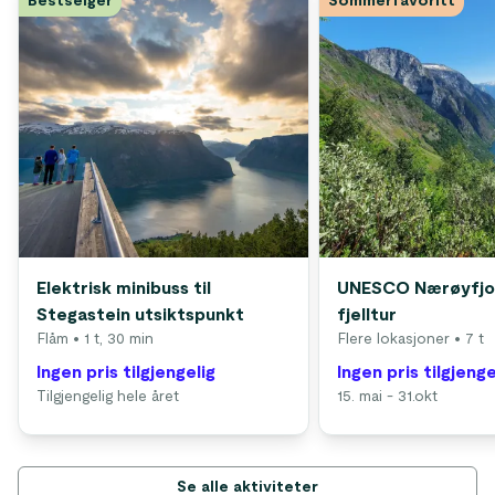
Bestselger
Sommerfavoritt
Elektrisk minibuss til
UNESCO Nærøyfjo
Stegastein utsiktspunkt
fjelltur
Flåm
• 1 t, 30 min
Flere lokasjoner
• 7 t
Ingen pris tilgjengelig
Ingen pris tilgjenge
Tilgjengelig hele året
15. mai - 31.okt
Se alle aktiviteter