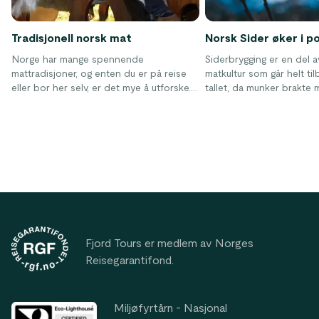
Tradisjonell norsk mat
Norsk Sider øker i p
Norge har mange spennende
Siderbrygging er en del 
mattradisjoner, og enten du er på reise
matkultur som går helt til
eller bor her selv, er det mye å utforske.
tallet, da munker brakte
Det norske kjøkkenet har historisk vært
kunnskapen om siderprod
preget av råvarer man kunne jakte, fiske
Norge. Sideren har oppl
eller høste lokalt – særlig kjøtt, fisk og
økning i popularitet det si
sjømat. I dag speiler norsk matkultur
både tradisjon og fornyelse, med
tydelige impulser fra hele verden.
Footer
Fjord Tours er medlem av Norges
Reisegarantifond.
Miljøfyrtårn - Nasjonal