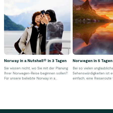
Norway in a Nutshell® in 3 Tagen
Norwegen in 5 Tagen
Sie wissen nicht, wo Sie mit der Planung
Bei so vielen unglaublich
Ihrer Norwegen-Reise beginnen sollen?
Sehenswürdigkeiten ist e
Für unsere beliebte Norway in a
einfach, eine Reiseroute
Nutshell® Tour haben wir ein dreitägiges
zusammenzustellen – vor
Paket zusammengestellt, das wundervolle
wenn die Urlaubstage beg
Hotels und spannende Aktivitäten
Welche der interessante
beinhaltet.
soll man da nur weglasse
Footer