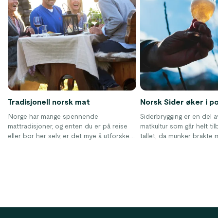
Tradisjonell norsk mat
Norsk Sider øker i p
Norge har mange spennende
Siderbrygging er en del 
mattradisjoner, og enten du er på reise
matkultur som går helt til
eller bor her selv, er det mye å utforske.
tallet, da munker brakte
Det norske kjøkkenet har historisk vært
kunnskapen om siderprod
preget av råvarer man kunne jakte, fiske
Norge. Sideren har oppl
eller høste lokalt – særlig kjøtt, fisk og
økning i popularitet det si
sjømat. I dag speiler norsk matkultur
både tradisjon og fornyelse, med
tydelige impulser fra hele verden.
Footer