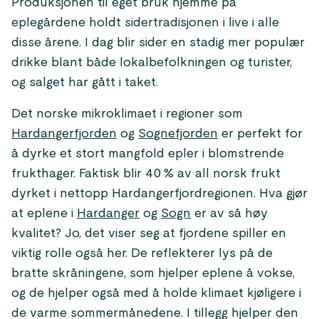
Produksjonen til eget bruk hjemme på
eplegårdene holdt sidertradisjonen i live i alle
disse årene. I dag blir sider en stadig mer populær
drikke blant både lokalbefolkningen og turister,
og salget har gått i taket.
Det norske mikroklimaet i regioner som
Hardangerfjorden
og
Sognefjorden
er perfekt for
å dyrke et stort mangfold epler i blomstrende
frukthager. Faktisk blir 40 % av all norsk frukt
dyrket i nettopp Hardangerfjordregionen. Hva gjør
at eplene i
Hardanger
og
Sogn
er av så høy
kvalitet? Jo, det viser seg at fjordene spiller en
viktig rolle også her. De reflekterer lys på de
bratte skråningene, som hjelper eplene å vokse,
og de hjelper også med å holde klimaet kjøligere i
de varme sommermånedene. I tillegg hjelper den